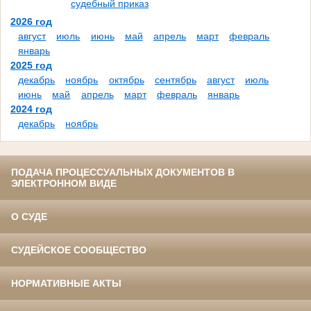
судебный приказ
2026 год
август
июль
июнь
май
апрель
март
февраль
январь
2025 год
декабрь
ноябрь
октябрь
сентябрь
август
июль
июнь
май
апрель
март
февраль
январь
2024 год
декабрь
ноябрь
ПОДАЧА ПРОЦЕССУАЛЬНЫХ ДОКУМЕНТОВ В
ЭЛЕКТРОННОМ ВИДЕ
О СУДЕ
СУДЕЙСКОЕ СООБЩЕСТВО
НОРМАТИВНЫЕ АКТЫ